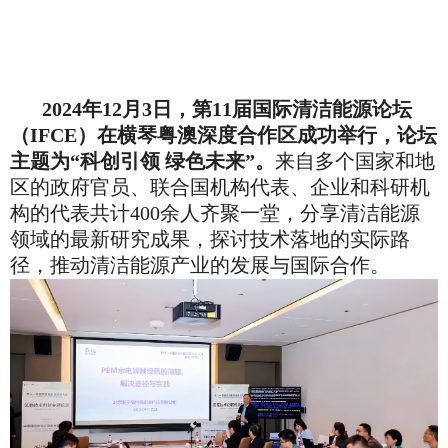
2024
年
12
月
3
日，第
11
届国际清洁能源论坛
（
IFCE
）在横琴粤澳深度合作区成功举行，论坛
主题为
“
科创引领 绿色未来
”
。
来自多个国家和地
区的政府官员、联合国机构代表、企业和科研机
构的代表共计
400
余人齐聚一堂，分享清洁能源
领域的最新研究成果，探讨技术落地的实际路
径，推动清洁能源产业的发展与国际合作。